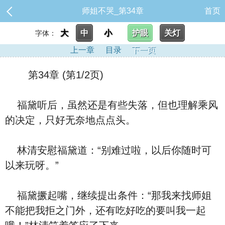
师姐不哭_第34章
首页
大
中
小
护眼
关灯
字体：
上一章
目录
下一页
第34章 (第1/2页)
福黛听后，虽然还是有些失落，但也理解乘风
的决定，只好无奈地点点头。
林清安慰福黛道：“别难过啦，以后你随时可
以来玩呀。”
福黛撅起嘴，继续提出条件：“那我来找师姐
不能把我拒之门外，还有吃好吃的要叫我一起