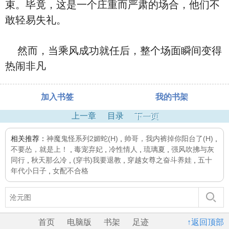
束。毕竟，这是一个庄重而严肃的场合，他们不
敢轻易失礼。
然而，当乘风成功就任后，整个场面瞬间变得
热闹非凡
加入书签
我的书架
上一章
目录
下一页
相关推荐：
神魔鬼怪系列2媚蛇(H)
,
帅哥，我内裤掉你阳台了(H)
,
不要怂，就是上！
,
毒宠弃妃
,
冷性情人
,
琉璃夏
,
强风吹拂与灰
同行
,
秋天那么冷
,
(穿书)我要退教
,
穿越女尊之奋斗养娃
,
五十
年代小日子
,
女配不合格
首页
电脑版
书架
足迹
↑返回顶部