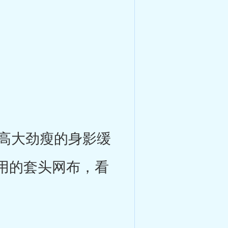
高大劲瘦的身影缓
用的套头网布，看