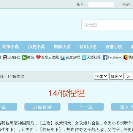
账号：
密码
都市小说
历史小说
网游小说
科幻小说
言情小说
网
QQ好友
微信
百度云收藏
百度贴吧
天涯社区
Facebook
我
读
- 14/假惺惺
14/假惺惺
一章
返回目录
下一章
加入
当我被黑暗神囚禁后
,
【主攻】以犬饲犬
,
女攻短片合集
,
今天小爷想听什
师生年下）
,
迎男而上【竹马年下】
,
热血传奇之圣战无敌
,
父与子
,
停更