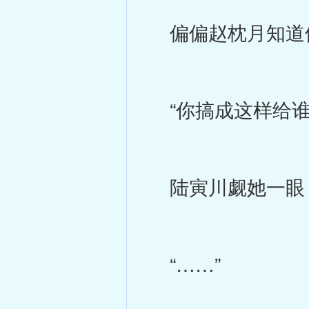
偏偏赵枕月知道
“你搞成这样给谁
陆寅川觑她一眼，
“……”