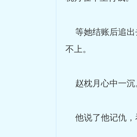
等她结账后追出去
不上。
赵枕月心中一沉
他说了他记仇，