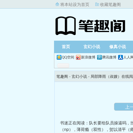
将本站设为首页
收藏笔趣阁
首页
玄幻小说
修真小说
QQ空间
新浪微博
腾讯微博
人人
笔趣阁
- 玄幻小说 -
局部降雨（叔嫂）在线阅
上
书迷正在阅读：
队长要给队员操逼吗
,
（np）
,
薄荷瘾（双性）
,
贺以清平（