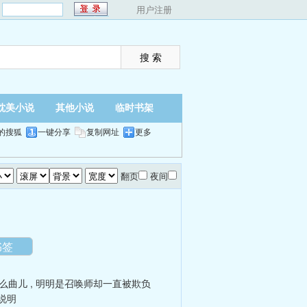
：
用户注册
耽美小说
其他小说
临时书架
的搜狐
一键分享
复制网址
更多
翻页
夜间
书签
么曲儿
,
明明是召唤师却一直被欺负
说明