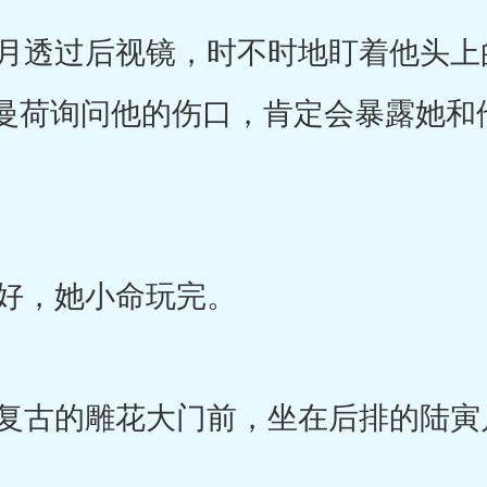
透过后视镜，时不时地盯着他头上
曼荷询问他的伤口，肯定会暴露她和
好，她小命玩完。
古的雕花大门前，坐在后排的陆寅