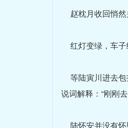
赵枕月收回悄然
红灯变绿，车子
等陆寅川进去包扎
说词解释：“刚刚
陆怀安并没有怀疑