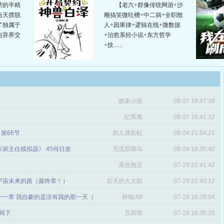
兽白泽
挤的半精
【老六+群像传统网游+沙
当天摆脱
雕搞笑微吐槽+中二病+全职散
了独属于
人+因果律+逻辑在线+微数据
与异界交
+治愈系轻小说+东方哲学
+技......
败家小孩
08-07 19:47:39
纪离离
08-07 16:41:32
 第66节
斯人遇彩虹
08-04 21:54:21
 《班主任模拟器》 45何日发
无流苏晴鸟
08-04 18:35:40
黑色预言
07-29 22:41:42
 宇宙未来的路（最终章！）
后天的大太阳
07-29 22:40:12
十一章 我自豪的是没有我的那一天（
静物JW
07-29 18:39:04
结局下
言荷荷
07-29 18:35:26