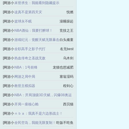
说]
剑逆九天
[网游小
末世求生：我能看到隐藏提示
说]
我能打十个
[网游小
这真不是第四天灾
悦燃
说]
[网游小
篮球永不眠
澡睡躁起
说]
[网游小
NBA酒仙：我要打醉球！
竞技之王
说]
[网游小
游戏纪元：觉醒天赋无限暴击
白头顽童
说]
[网游小
全职高手之影子代打
名无best
说]
[网游小
热血传奇之圣战无敌
乌木剑
说]
[网游小
NBA：1号前锋
龙猫也想减肥
说]
[网游小
网游之局中局
塞翁湿码
说]
[网游小
救世主模拟器
程剑心
说]
[网游小
NBA：开局顶级3D天赋，闪爆08奥运
说]
贺老六
[网游小
开局一座核心舱
西贝猫
说]
[网游小
ｎｂａ：我真不是六边形战士！
说]
我说西瓜不保熟
[网游小
全民空岛，我能无限复制！
吃饭不吃鱼