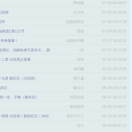
悸动猫
07-26 00:44:57
 大结局
王大布
07-25 21:25:09
尾声
愤怒的萨尔
07-18 00:27:29
[电竞] 第111节
剪笛
07-18 00:23:25
：传奇落幕！
这很科学啊
07-17 16:33:11
给我们，也献给来不及长大......那
I.R
07-17 16:27:08
十二章 大结局之落幕
刘华
07-11 23:33:00
未灼曦
07-11 19:27:05
十九章 新纪元（大结局）
墨子逸
06-29 21:35:56
 后记
猪头七
06-29 18:57:06
我的一生，不悔（番外完）
邪恶泡泡
06-27 03:11:37
唯我独坏
06-26 22:40:57
四章 大结局！新的纪元！(4/4)
花开六十三
06-23 20:36:55
化十
06-18 08:37:12