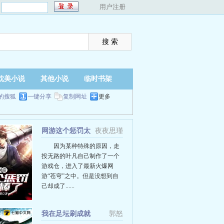
：
用户注册
耽美小说
其他小说
临时书架
的搜狐
一键分享
复制网址
更多
网游这个惩罚太
夜夜思瑾
棒了
因为某种特殊的原因，走
投无路的叶凡自己制作了一个
游戏仓，进入了最新火爆网
游“苍穹”之中。但是没想到自
己却成了......
我在足坛刷成就
郭怒