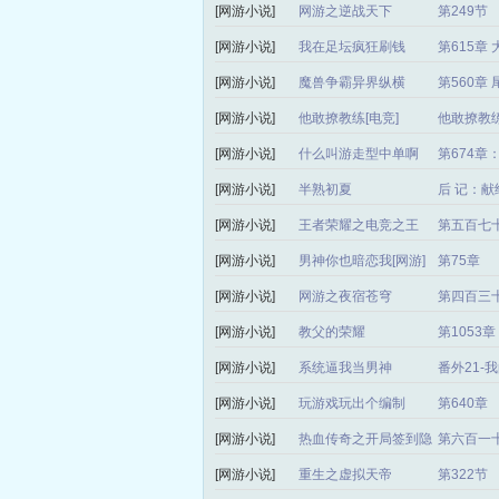
[网游小说]
网游之逆战天下
第249节
[网游小说]
我在足坛疯狂刷钱
第615章
[网游小说]
魔兽争霸异界纵横
第560章 
[网游小说]
他敢撩教练[电竞]
他敢撩教练
[网游小说]
什么叫游走型中单啊
第674章
[网游小说]
半熟初夏
后 记：献
[网游小说]
王者荣耀之电竞之王
第五百七
[网游小说]
男神你也暗恋我[网游]
第75章
[网游小说]
网游之夜宿苍穹
第四百三
[网游小说]
教父的荣耀
第1053章
[网游小说]
系统逼我当男神
番外21-
[网游小说]
玩游戏玩出个编制
第640章
[网游小说]
热血传奇之开局签到隐
第六百一十
身戒指
[网游小说]
重生之虚拟天帝
第322节