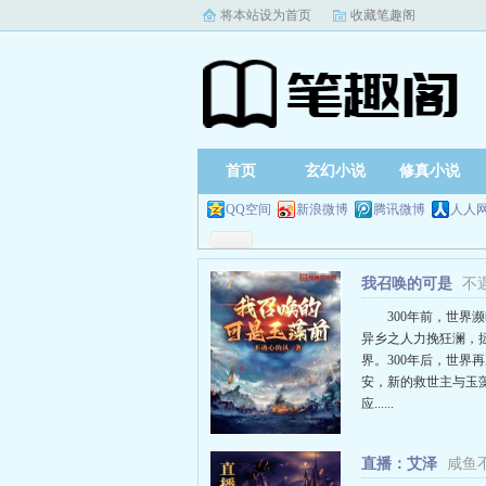
将本站设为首页
收藏笔趣阁
首页
玄幻小说
修真小说
QQ空间
新浪微博
腾讯微博
人人
我召唤的可是
不
玉藻前
300年前，世界
异乡之人力挽狂澜，
界。300年后，世界
安，新的救世主与玉
应......
直播：艾泽
咸鱼