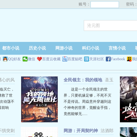
账号：
密码
都市小说
历史小说
网游小说
科幻小说
言情小说
网
QQ好友
微信
百度云收藏
百度贴吧
天涯社区
Facebook
我
遇心的风
全民领主：我的领地
圣玉
能无限进化
濒临灭亡，
这是一个全民领主的世
拯救了世
界，只要机缘足够，不死不灭
再次动荡不
不是传说。周焱意外穿越到这
藻前响
个神奇的世界，觉醒金手指，
竟然能够无......
不惧突刺
网游：开局契约神
沽酒郎