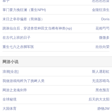
慕予
怂怂怂怂蛋
掌门要力挽狂澜（重生NPH)
金陵狂浪生
末日之幸存偏差（简体版）
Doris
跳诛仙台后，穿进兽世种田文当稀有神兽(np)
花相芍芍
在古代上班的日子
微微多
重生七六之赤脚军医
欣欣向荣
网游小说
浪潮[全息]
斯人遇彩虹
我做游戏纯粹为了挑衅人类
无流苏晴鸟
网游之龙魂剑帝
黑色预言
全球秘境
后天的大太阳
大国体育
静物JW