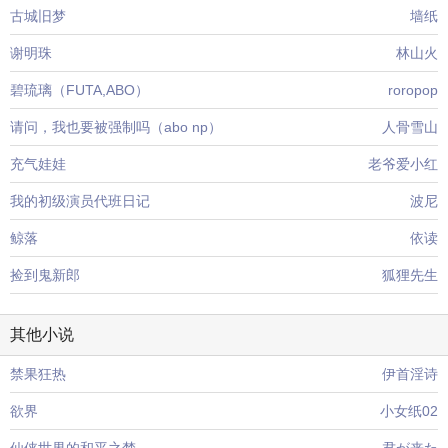
古城旧梦
墙纸
谢明珠
林山火
碧琉璃（FUTA,ABO）
roropop
请问，我也要被强制吗（abo np）
人骨雪山
充气娃娃
老爷爱小红
我的初级演员代班日记
波尼
鲸落
依读
捡到鬼新郎
狐狸先生
其他小说
禁果狂热
伊首淫诗
欲界
小女纸02