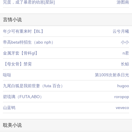
完蛋，成了暴君的幼崽[星际]
游图南
言情小说
年少可有重来时【BL】
云兮月曦
帝高beta特招生（abo nph）
小小
金属牙套【骨科gl】
n君
【母女骨】禁脔
长鲸
哒哒
第1009次射杀日光
九尾白狐是我前世妻（futa 百合）
hugoo
碧琉璃（FUTA,ABO）
roropop
山蓝鸲
veveco
耽美小说