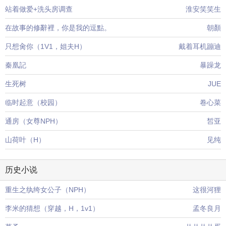
站着做爱+洗头房调查
淮安笑笑生
在故事的修辭裡，你是我的逗點。
朝顏
只想肏你（1V1，姐夫H）
戴着耳机蹦迪
秦凰記
暴躁龙
生死树
JUE
临时起意（校园）
卷心菜
通房（女尊NPH）
皙亚
山荷叶（H）
见纯
历史小说
重生之纨绔女公子（NPH）
这很河狸
李米的猜想（穿越，H，1v1）
孟冬良月