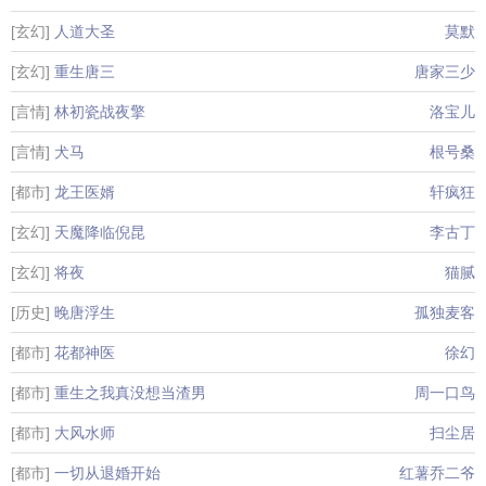
[玄幻]
人道大圣
莫默
[玄幻]
重生唐三
唐家三少
[言情]
林初瓷战夜擎
洛宝儿
[言情]
犬马
根号桑
[都市]
龙王医婿
轩疯狂
[玄幻]
天魔降临倪昆
李古丁
[玄幻]
将夜
猫腻
[历史]
晚唐浮生
孤独麦客
[都市]
花都神医
徐幻
[都市]
重生之我真没想当渣男
周一口鸟
[都市]
大风水师
扫尘居
[都市]
一切从退婚开始
红薯乔二爷