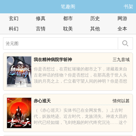
笔趣阁
书架
玄幻
修真
都市
历史
网游
科幻
言情
耽美
其他
全本
我在精神病院学斩神
三九音域
你是否想过，在霓虹璀璨的都市之下，潜藏着来自
古老神话的怪物？你是否想过，在那高悬于世人头
顶的月亮之上，伫立着守望人间的神明？你是否想
过，在人潮汹涌的......
赤心巡天
情何以甚
（《赤心巡天》实体书已在全网发售。）上古时
代，妖族绝迹。近古时代，龙族消失。神道大昌的
时代已经如烟，飞剑绝巅的时代终究沉沦……这个
世界发生了什么？那......