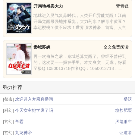
开局地摊卖大力
弈青锋
地球进入灵气复苏时代，人类开启异能觉醒！江南
开局觉醒最强地摊系统，大力药水？解毒小黄豆？
幸运樱桃？供不应求！世界顶级神豪、首富、人气
主播、巅峰强者纷......
秦城苏婉
全文免费阅读
再一次侮蔑之后，秦城总算觉醒了。曾经不曾得到
的，这次要一一握在手里。本文爽文，无虐，好看
至极Q:1050013718作者QQ：1050013718 ......
强力推荐
[都市]
欢迎进入梦魇直播间
桑沃
[科幻]
今天女主她学废了吗
糖炒肥栗
[玄幻]
帝霸
厌笔萧生
[玄幻]
九龙神帝
证道者