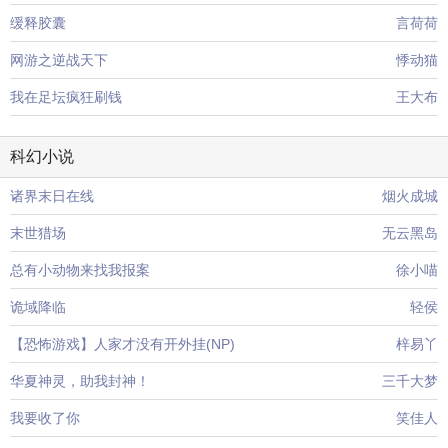
缓释胶囊
言荷荷
网游之逆战天下
悸动猫
我在足坛疯狂刷钱
王大布
科幻小说
诸界末日在线
烟火成城
末世猎场
无云黑岛
总有小动物来找我报案
徐小喵
诡域降临
轻侯
【恐怖游戏】人家才没有开外挂(NP)
梓易丫
华夏神灵，助我封神！
三千大梦
我要收了你
笑佳人