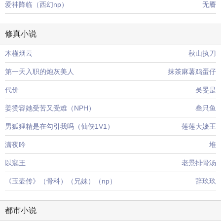
爱神降临（西幻np）
无餍
修真小说
木槿烟云
秋山执刀
第一天入职的炮灰美人
抹茶麻薯鸡蛋仔
代价
吴旻是
姜赞容她受苦又受难（NPH）
叁只鱼
男狐狸精是在勾引我吗（仙侠1V1）
莲莲大嬷王
潇夜吟
堆
以寇王
老景排骨汤
《玉壶传》（骨科）（兄妹）（np）
辞玖玖
都市小说