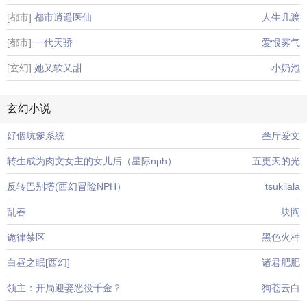
[都市]
都市逍遥医仙
人生几渡
[都市]
一代天骄
爱恨雾气
[玄幻]
她又软又甜
小奶泡
玄幻小说
好個坑爹系統
叁斤爱文
转生成为肉文女主的女儿后（星际nph）
五更天的光
反转巴别塔(西幻冒险NPH）
tsukilala
乱春
块陶
诡律禁区
黑色火种
白昼之眠[西幻]
诸君肥肥
领主：开局迎娶恶役千金？
狗苍云白