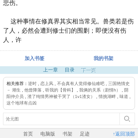
悲伤。
这种事情在修真界其实相当常见。兽类若是伤
了人，必然会遭到修士们的围剿；即便没有伤
人，许
加入书签
我的书架
上一章
目录
下一页
相关推荐：
逆时
,
恋上风
,
不会真有人觉得修仙难吧
,
三国艳情史
－ 潮生
,
他曾降落
,
听我的【骨科】
,
我俩的关系（剧情h）
,
阴
阳仲介员
,
渣了纯情男神被干哭了（1v1渣女）
,
情挑湖畔
,
味道
,
这个地球有点凶
首页
电脑版
书架
足迹
↑返回顶部