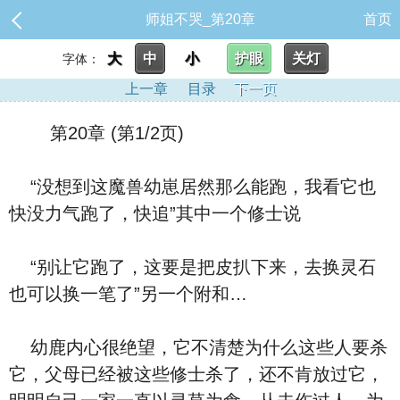
师姐不哭_第20章
首页
大
中
小
护眼
关灯
字体：
上一章
目录
下一页
第20章 (第1/2页)
“没想到这魔兽幼崽居然那么能跑，我看它也
快没力气跑了，快追”其中一个修士说
“别让它跑了，这要是把皮扒下来，去换灵石
也可以换一笔了”另一个附和…
幼鹿内心很绝望，它不清楚为什么这些人要杀
它，父母已经被这些修士杀了，还不肯放过它，