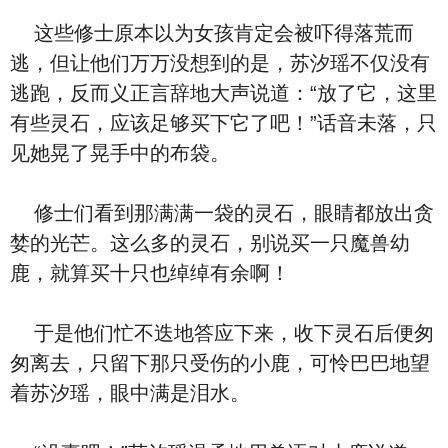
这些修士原本以为女孩肯定会被吓得落荒而
逃，但让他们万万没想到的是，苏汐瑶不仅没有
逃跑，反而义正言辞地大声说道：“放了它，这里
有些灵石，应该足够买下它了吧！”话音未落，只
见她晃了晃手中的布袋。
修士们看到那满满一袋的灵石，眼睛都放出贪
婪的光芒。这么多的灵石，别说买一只魔兽幼
鹿，就算买十只也绰绰有余啊！
于是他们忙不迭地答应下来，收下灵石后便匆
匆离去，只留下那只受伤的小鹿，可怜巴巴地望
着苏汐瑶，眼中满是泪水。