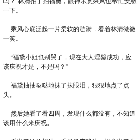
吗？”林清拍了拍福黛，眼神示意乘风也帮忙安慰
一下。
乘风心底泛起一片柔软的涟漪，看着林清微微
一笑。
“福黛小姐也别哭了，现在大人涅槃成功，应
该庆祝才是，不是吗？”
福黛抽抽哒哒地抹了抹眼泪，狠狠地点了点
头。
然后她看了看四周，发现什么都没有，不知道
该用什么来庆祝。