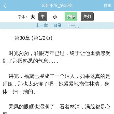
师姐不哭_第30章
首页
大
中
小
护眼
关灯
字体：
上一章
目录
下一页
第30章 (第1/2页)
时光匆匆，转眼万年已过，终于让他重新感受
到了那股熟悉的气息……
讲完，福黛已哭成了一个泪人，如果这真的是
师姐，那也太悲惨了吧，她紧紧地抱住林清，身
体一抽一抽的。
乘风的眼眶也湿润了，看着林清，满脸都是心