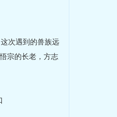
这次遇到的兽族远
菁悟宗的长老，方志
口