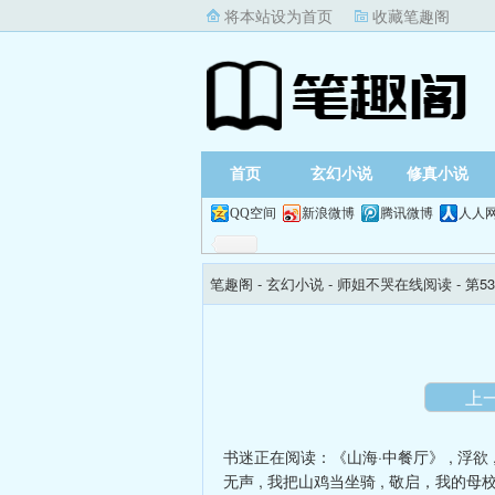
将本站设为首页
收藏笔趣阁
首页
玄幻小说
修真小说
QQ空间
新浪微博
腾讯微博
人人
笔趣阁
- 玄幻小说 -
师姐不哭在线阅读
- 第5
上
书迷正在阅读：
《山海·中餐厅》
,
浮欲
无声
,
我把山鸡当坐骑
,
敬启，我的母