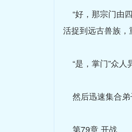
“好，那宗门由四
活捉到远古兽族，
“是，掌门”众人
然后迅速集合弟
第79章 开战