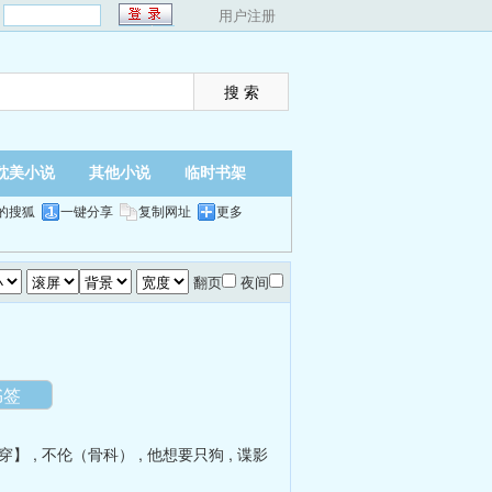
：
用户注册
耽美小说
其他小说
临时书架
的搜狐
一键分享
复制网址
更多
翻页
夜间
书签
穿】
,
不伦（骨科）
,
他想要只狗
,
谍影