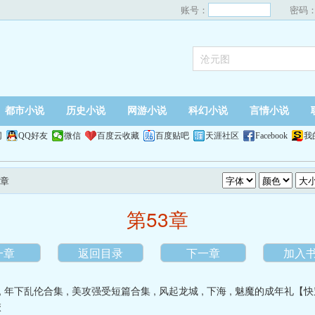
账号：
密码
都市小说
历史小说
网游小说
科幻小说
言情小说
网
QQ好友
微信
百度云收藏
百度贴吧
天涯社区
Facebook
我
3章
第53章
一章
返回目录
下一章
加入
,
年下乱伦合集
,
美攻强受短篇合集
,
风起龙城
,
下海
,
魅魔的成年礼【快
校