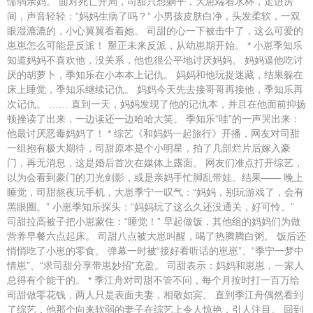
懦弱亲妈。 面对死亡开局，司甜只想躺平，大崽端着水杯，走进房
间，声音轻轻：“妈妈生病了吗？” 小男孩皮肤白净，头发柔软，一双
眼湿漉漉的，小心翼翼看着她。 司甜的心一下被击中了，这么可爱的
崽崽怎么可能是反派！ 掰正未来反派，从幼崽期开始。 * 小崽季知乐
知道妈妈不喜欢他，没关系，他也很公平地讨厌妈妈。 妈妈逼他吃讨
厌的胡萝卜，季知乐在小本本上记仇。 妈妈和他玩捉迷藏，结果躲在
床上睡觉，季知乐继续记仇。 妈妈今天先去接哥哥再接他，季知乐再
次记仇。 …… 直到一天，妈妈发现了他的记仇本，并且在他面前抑扬
顿挫读了出来，一边读还一边哈哈大笑。 季知乐“哇”的一声哭出来：
他最讨厌恶毒妈妈了！ * 综艺《和妈妈一起旅行》开播，网友对司甜
一组抱有极大期待，司甜原本是个小明星，拍了几部烂片后嫁入豪
门，再无消息，这是婚后首次在媒体上露面。 网友们准点打开综艺，
以为会看到豪门的刀光剑影，或是亲妈手忙脚乱带娃。结果—— 晚上
睡觉，司甜熬夜玩手机，大崽季宁一叹气：“妈妈，别玩游戏了，会有
黑眼圈。” 小崽季知乐探头：“妈妈玩了这么久还没通关，好可怜。”
司甜拉高被子把小崽蒙住：“睡觉！” 早起做饭，其他组的妈妈们为做
营养早餐六点起床。 司甜八点被大崽叫醒，喝了热腾腾白粥。 饭后还
悄悄吃了小崽的零食。 弹幕一时被“接好看听话的崽崽”、“季宁一梦中
情崽”、“求司甜分享带崽妙招”充盈。 司甜表示：妈妈和崽崽，一家人
总得有个能干的。 * 季江舟对司甜不管不问，每个月按时打一百万给
司甜做零花钱，两人只是表面夫妻，相敬如宾。 直到季江舟偶然看到
了综艺，他那个向来软弱的妻子在综艺上令人惊艳，引人注目。 回到