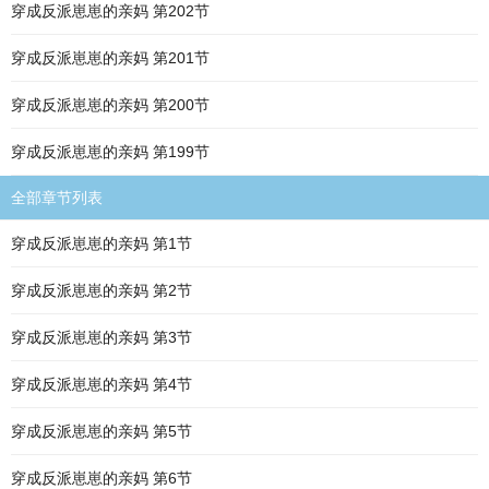
穿成反派崽崽的亲妈 第202节
穿成反派崽崽的亲妈 第201节
穿成反派崽崽的亲妈 第200节
穿成反派崽崽的亲妈 第199节
全部章节列表
穿成反派崽崽的亲妈 第1节
穿成反派崽崽的亲妈 第2节
穿成反派崽崽的亲妈 第3节
穿成反派崽崽的亲妈 第4节
穿成反派崽崽的亲妈 第5节
穿成反派崽崽的亲妈 第6节