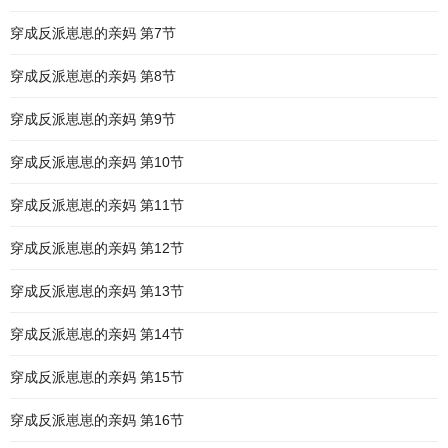
穿成反派崽崽的亲妈 第7节
穿成反派崽崽的亲妈 第8节
穿成反派崽崽的亲妈 第9节
穿成反派崽崽的亲妈 第10节
穿成反派崽崽的亲妈 第11节
穿成反派崽崽的亲妈 第12节
穿成反派崽崽的亲妈 第13节
穿成反派崽崽的亲妈 第14节
穿成反派崽崽的亲妈 第15节
穿成反派崽崽的亲妈 第16节