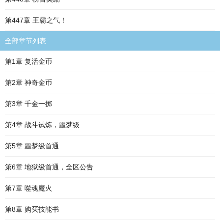
第447章 王霸之气！
全部章节列表
第1章 复活金币
第2章 神奇金币
第3章 千金一掷
第4章 战斗试炼，噩梦级
第5章 噩梦级首通
第6章 地狱级首通，全区公告
第7章 噬魂魔火
第8章 购买技能书