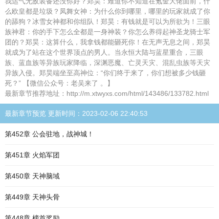
我运气无敌装备还没你好？郑昊：难道你不知道在氪金大佬面前，什
么欧皇都是垃圾？凤舞女神：为什么你到哪里，哪里的玩家就成了你
的舔狗？冰雪女神都和你组队！郑昊：有钱就是可以为所欲为！三眼
族神君：你的手下怎么全都是一身神装？你怎么养得起神圣龙骑士军
团的？郑昊：这算什么，我拿钱都能砸死你！在无声无息之间，郑昊
就成为了站在这个世界顶点的男人。当永恒大陆与蓝星重合，三眼
族、蓝血族等异族玩家降临，深渊恶魔、亡灵天灾、混乱虫族等天灾
异族入侵。郑昊端坐至高神位：“你们终于来了，你们想被多少钱砸
死？” 【微信公众号：老吴来了 。】
最新章节推荐地址：http://m.xtwyxs.com/html/143486/133782.html
最新章节预览 更新时间：2023-02-06 22:40:53
第452章 公会驻地，战神城！
第451章 火焰军团
第450章 天神脑域
第449章 天神头骨
第448章 榜首奖励