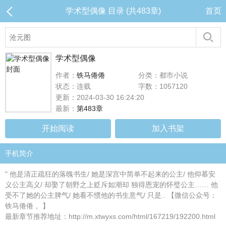
学术型偶像 目录 (共483章)
首页
学术型偶像
作者：
铁马倦倦
分类：都市小说
状态：连载
字数：1057120
更新：2024-03-30 16:24:20
最新：
第483章
开始阅读
加入书架
手机简介
" 他是清正疏狂的落魄书生/ 她是深宫中简单不起来的公主/ 他仰慕安
义公主高义/ 却娶了朝野之上贬斥如潮却 独得恩宠的怀璧公主…… 他
受不了她的公主脾气/ 她看不惯他的书生意气/ 只是.. 【微信公众号：
铁马倦倦 。】
最新章节推荐地址：http://m.xtwyxs.com/html/167219/192200.html