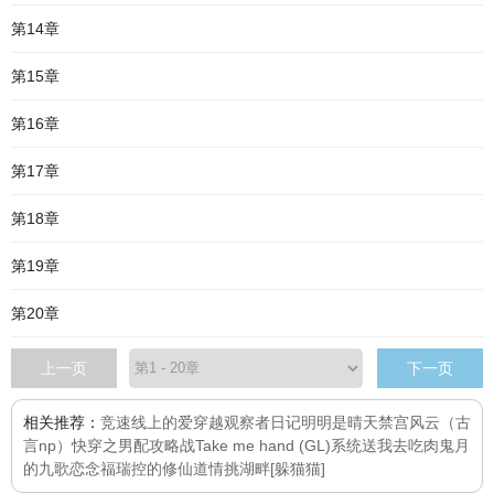
第14章
第15章
第16章
第17章
第18章
第19章
第20章
上一页
下一页
相关推荐：
竞速线上的爱
穿越观察者日记
明明是晴天
禁宫风云（古
言np）
快穿之男配攻略战
Take me hand (GL)
系统送我去吃肉
鬼月
的九歌
恋念
福瑞控的修仙道
情挑湖畔
[躲猫猫]